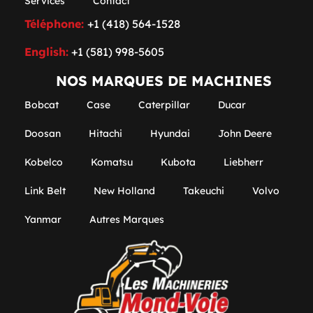
Services
Contact
Téléphone:
+1 (418) 564-1528
English:
+1 (581) 998-5605
NOS MARQUES DE MACHINES
Bobcat
Case
Caterpillar
Ducar
Doosan
Hitachi
Hyundai
John Deere
Kobelco
Komatsu
Kubota
Liebherr
Link Belt
New Holland
Takeuchi
Volvo
Yanmar
Autres Marques