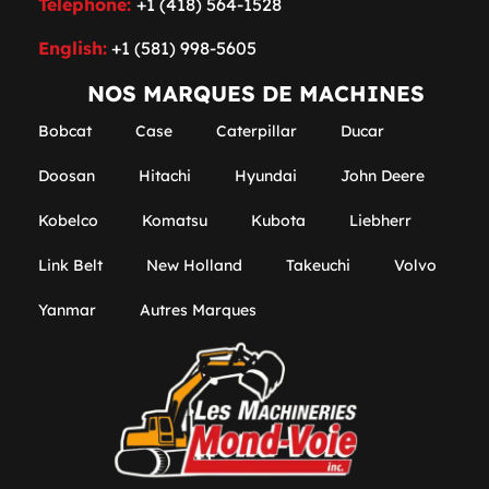
Téléphone:
+1 (418) 564-1528
English:
+1 (581) 998-5605
NOS MARQUES DE MACHINES
Bobcat
Case
Caterpillar
Ducar
Doosan
Hitachi
Hyundai
John Deere
Kobelco
Komatsu
Kubota
Liebherr
Link Belt
New Holland
Takeuchi
Volvo
Yanmar
Autres Marques